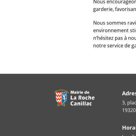
Nous encourageons
garderie, favorisa
Nous sommes ravis d
environnement stim
n’hésitez pas à no
notre service de ga
Adre
3, pla
19320
Hora