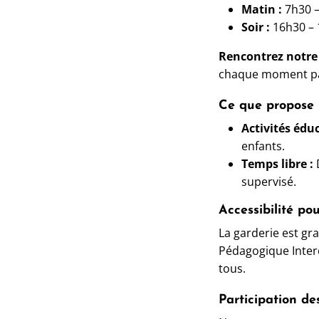
Matin :
7h30 –
Soir :
16h30 – 
Rencontrez notre 
chaque moment pas
Ce que propose n
Activités éduc
enfants.
Temps libre :
D
supervisé.
Accessibilité pou
La garderie est gr
Pédagogique Interc
tous.
Participation de