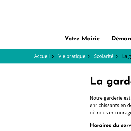
Gestion des traceurs
Aller
au
contenu
Votre Mairie
Démarc
Accueil
Vie pratique
Scolarité
La 
La gard
Notre garderie est
enrichissants en d
où nous encourageon
Horaires du serv