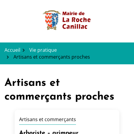
Gestion des traceurs
Aller
au
contenu
Accueil
Vie pratique
Artisans et commerçants proches
Artisans et
commerçants proches
Artisans et commerçants
Arboriste – grimpeur