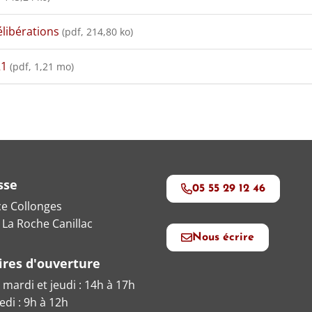
élibérations
(pdf, 214,80 ko)
21
(pdf, 1,21 mo)
sse
05 55 29 12 46
ce Collonges
 La Roche Canillac
Nous écrire
ires d'ouverture
 mardi et jeudi : 14h à 17h
di : 9h à 12h