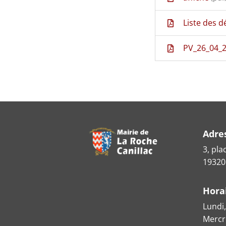
Liste des d
PV_26_04_
Adre
3, pla
19320
Hora
Lundi,
Mercre