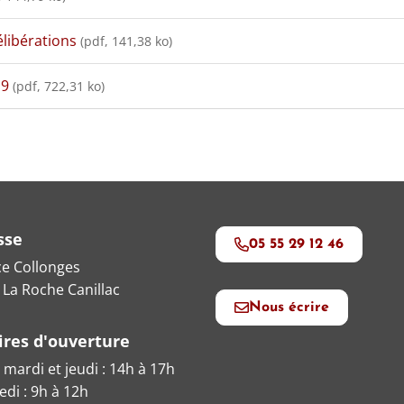
élibérations
(pdf, 141,38 ko)
19
(pdf, 722,31 ko)
sse
05 55 29 12 46
ce Collonges
 La Roche Canillac
Nous écrire
ires d'ouverture
 mardi et jeudi : 14h à 17h
di : 9h à 12h