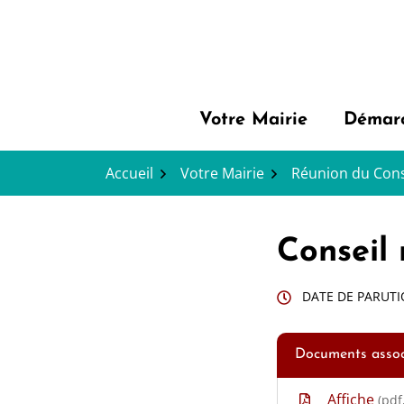
Gestion des traceurs
Aller
au
contenu
Votre Mairie
Démarc
Accueil
Votre Mairie
Réunion du Cons
Conseil 
DATE DE PARUTI
Documents assoc
Affiche
(pdf