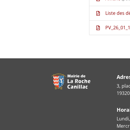
Liste des d
PV_26_01_
Adre
3, pla
19320
Hora
Lundi,
Mercre